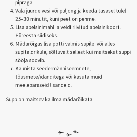
pipraga.
Vala juurde vesi või puljong ja keeda tasasel tulel
25–30 minutit, kuni peet on pehme.
Lisa apelsinimahl ja veidi riivitud apelsinikoort.
Püreesta siidiseks.
Mädarõigas lisa potti valmis supile või alles
supitaldrikule, sõltuvalt sellest kui maitsekat suppi
sööja soovib.
Kaunista seedermänniseemnete,
tõusmete/idanditega või kasuta muid
meelepäraseid lisandeid.
Supp on maitsev ka ilma mädarõikata.