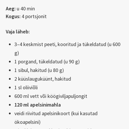
Aeg:
u 40 min
Kogus:
4 portsjonit
Vaja läheb:
3–4 keskmist peeti, kooritud ja tükeldatud (u 600
g)
1 porgand, tükeldatud (u 90 g)
1 sibul, hakitud (u 80 g)
2 küüslauguküünt, hakitud
1 sl oliiviõli
600 ml vett või köögiviljapuljongit
120 ml apelsinimahla
veidi riivitud apelsinikoort (kui kasutad
ökoapelsini)