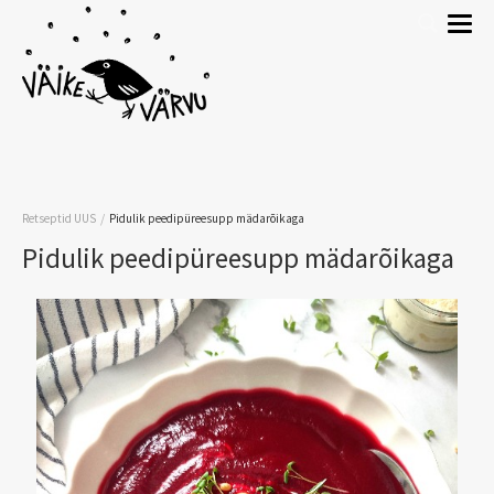
/
Retseptid UUS
Pidulik peedipüreesupp mädarõikaga
Pidulik peedipüreesupp mädarõikaga