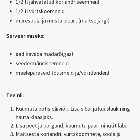
1/2 tl jahvatatud koriandriseemneid
1/2 tl vürtsköömneid
meresoola ja musta pipart (maitse järgi)
Serveerimiseks:
äädikavaba mädarõigast
seedermänniseemneid
meelepäraseid tõusmeid ja/või idandeid
Tee nii:
Kuumuta potis oliiviõli. Lisa sibul ja küüslauk ning
hauta klaasjaks.
Lisa peet ja porgand, kuumuta paar minutit läbi.
Maitsesta koriandri, vürtsköömnete, soola ja