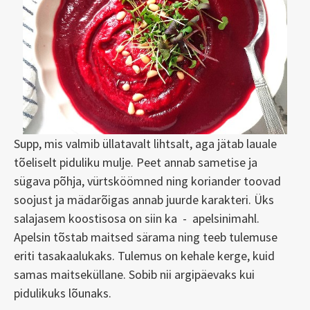
Supp, mis valmib üllatavalt lihtsalt, aga jätab lauale
tõeliselt piduliku mulje. Peet annab sametise ja
sügava põhja, vürtsköömned ning koriander toovad
soojust ja mädarõigas annab juurde karakteri. Üks
salajasem koostisosa on siin ka - apelsinimahl.
Apelsin tõstab maitsed särama ning teeb tulemuse
eriti tasakaalukaks. Tulemus on kehale kerge, kuid
samas maitseküllane. Sobib nii argipäevaks kui
pidulikuks lõunaks.