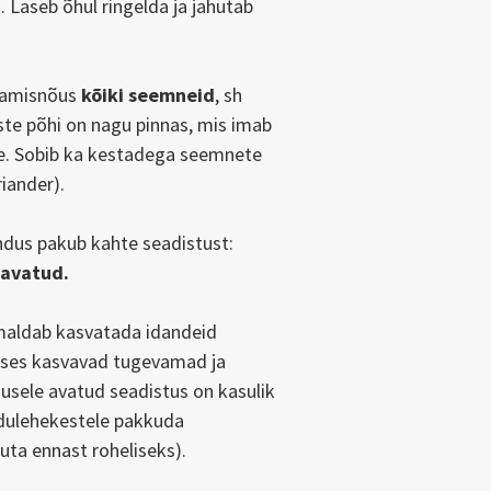
. Laseb õhul ringelda ja jahutab
ndamisnõus
kõiki seemneid
, sh
ste põhi on nagu pinnas, mis imab
e. Sobib ka kestadega seemnete
riander).
endus pakub kahte seadistust:
 avatud.
maldab kasvatada idandeid
uses kasvavad tugevamad ja
gusele avatud
seadistus on kasulik
 idulehekestele pakkuda
ta ennast roheliseks).