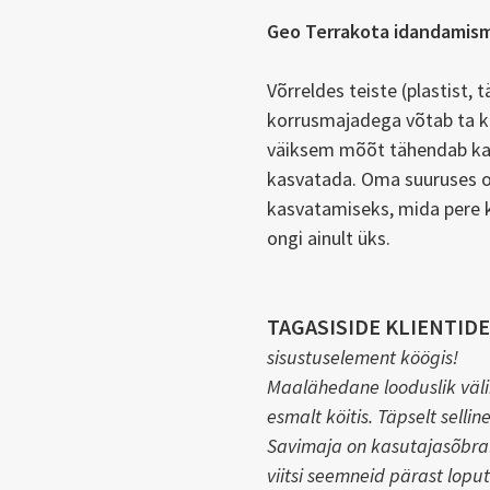
Geo Terrakota idandamism
Võrreldes teiste (plastist, 
korrusmajadega võtab ta k
väiksem mõõt tähendab ka 
kasvatada. Oma suuruses o
kasvatamiseks, mida pere ko
ongi ainult üks.
TAGASISIDE KLIENTIDE
sisustuselement köögis!
Maalähedane looduslik väli
esmalt köitis. Täpselt sellin
Savimaja on kasutajasõbrali
viitsi seemneid pärast loput