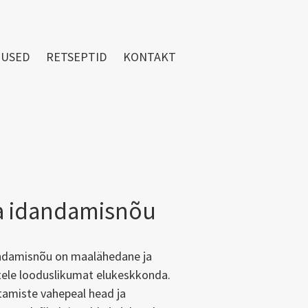
TUSED
RETSEPTID
KONTAKT
a idandamisnõu
andamisnõu on maalähedane ja
ele looduslikumat elukeskkonda.
utamiste vahepeal head ja