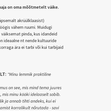
aja on oma mõõtmetelt väike.
täpsemalt akrüülklaasist)
öögis vähem ruumi. Muidugi
väiksemat pinda, kus idandeid
n ideaalne nt nende kultuuride
rraga ära ei tarbi või kui tarbijaid
LT:
"Minu lemmik praktiline
mus on see, mis mind tema juures
e, mis minu kööki idelaaselt sobib.
k ja annab tihti andeks, kui ei
amist korralikult nõrutada - savi