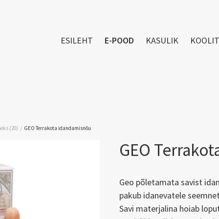
ESILEHT
E-POOD
KASULIK
KOOLI
/
eks (20)
GEO Terrakota idandamisnõu
GEO Terrakot
Geo põletamata savist id
pakub idanevatele seemnet
Savi materjalina hoiab lop