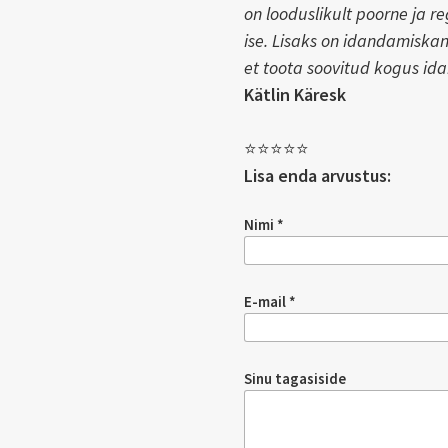
on looduslikult poorne ja re
ise. Lisaks on idandamiska
et toota soovitud kogus ida
Kätlin Käresk
⭐️⭐️⭐️⭐️⭐️
Lisa enda arvustus:
Nimi
E-mail
Sinu tagasiside