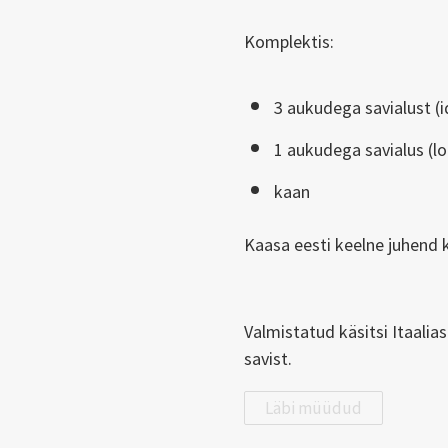
Komplektis:
3 aukudega savialust (
1 aukudega savialus (
kaan
Kaasa eesti keelne juhend
Valmistatud käsitsi Itaalia
savist.
Läbi müüdud