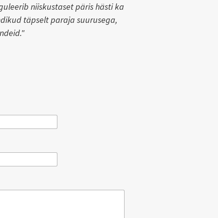
guleerib niiskustaset päris hästi ka
ndikud täpselt paraja suurusega,
ndeid."