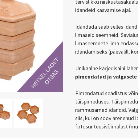
tervislikku niiskustasakaalu
idandeid kasvamise ajal.
Idandada saab selles ida
limaseid seemneid. Savialu
limaseemnete lima endass
idandamiseks (päevalill, ko
Unikaalne kärjedisaini lah
pimendatud ja valgusele
Pimendatud
seadistus või
täispimeduses. Täispimed
rammusamad idandid.
Val
siis, kui on soov arenenud
fotosünteesivõimalust (muu