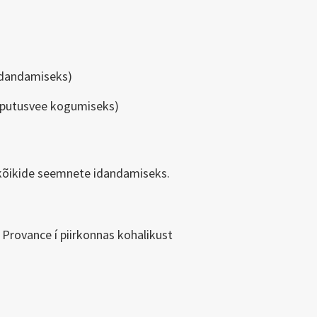
idandamiseks)
loputusvee kogumiseks)
 kõikide seemnete idandamiseks.
s Provance í piirkonnas kohalikust