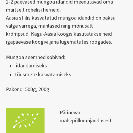
1-2 päevased mungoa idandid meenutavad oma
maitselt rohelisi herneid.
Aasia stiilis kasvatatud mungoa idandid on paksu
valge varrega, mahlased ning mõnusalt
krõmpsud. Kagu-Aasia köögis kasutatakse neid
igapäevase köögiviljana lugematutes roogades.
Mungoa seemned sobivad:
idandamiseks
tõusmete kasvatamiseks
Pakend: 500g, 200g
Pärinevad
mahepõllumajandusest