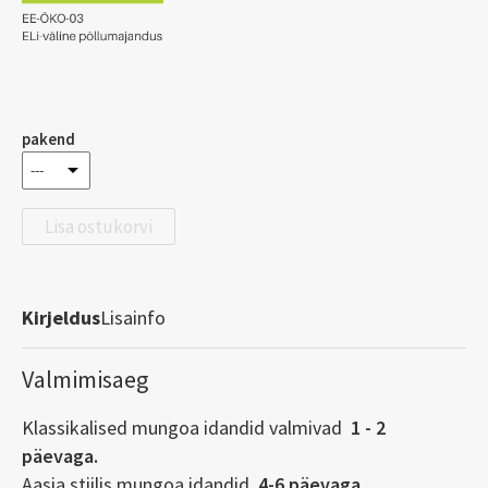
pakend
Lisa ostukorvi
Kirjeldus
Lisainfo
V
almimisaeg
Klassikalised mungoa idandid valmivad
1 - 2
päevaga.
Aasia stiilis mungoa idandid
4-6 päevaga.