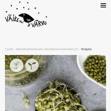
/
/
E-pood
Seemned idandamiseks, tõusmete kasvatamiseks (27)
Munguba