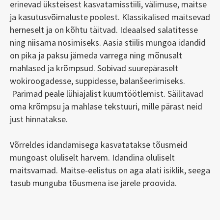
erinevad üksteisest kasvatamisstiili, välimuse, maitse
ja kasutusvõimaluste poolest.
Klassikalised maitsevad
herneselt ja on kõhtu täitvad. Ideaalsed salatitesse
ning niisama nosimiseks.
Aasia stiilis mungoa idandid
on pika ja paksu jämeda varrega ning mõnusalt
mahlased ja krõmpsud. Sobivad suurepäraselt
wokiroogadesse, suppidesse, balanšeerimiseks.
Parimad peale lühiajalist kuumtöötlemist. Säilitavad
oma krõmpsu ja mahlase tekstuuri, mille pärast neid
just hinnatakse.
Võrreldes idandamisega kasvatatakse tõusmeid
mungoast oluliselt harvem. Idandina oluliselt
maitsvamad. Maitse-eelistus on aga alati isiklik, seega
tasub munguba tõusmena ise järele proovida.