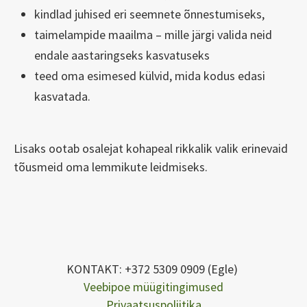
kindlad juhised eri seemnete õnnestumiseks,
taimelampide maailma – mille järgi valida neid
endale aastaringseks kasvatuseks
teed oma esimesed külvid, mida kodus edasi
kasvatada.
Lisaks ootab osalejat kohapeal rikkalik valik erinevaid
tõusmeid oma lemmikute leidmiseks.
KONTAKT: +372 5309 0909 (Egle)
Veebipoe müügitingimused
Privaatsuspoliitika