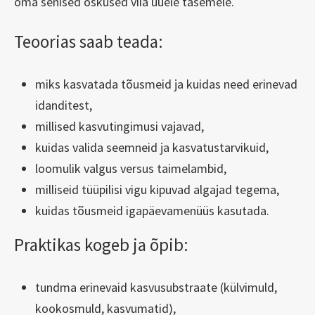
oma senised oskused viia uuele tasemele.
Teoorias saab teada:
miks kasvatada tõusmeid ja kuidas need erinevad
idanditest,
millised kasvutingimusi vajavad,
kuidas valida seemneid ja kasvatustarvikuid,
loomulik valgus versus taimelambid,
milliseid tüüpilisi vigu kipuvad algajad tegema,
kuidas tõusmeid igapäevamenüüs kasutada.
Praktikas kogeb ja õpib:
tundma erinevaid kasvusubstraate (külvimuld,
kookosmuld, kasvumatid),