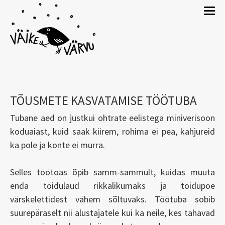
TÕUSMETE KASVATAMISE TÖÖTUBA
Tubane aed on justkui ohtrate eelistega miniverisoon
koduaiast, kuid saak kiirem, rohima ei pea, kahjureid
ka pole ja konte ei murra.
Selles töötoas õpib samm-sammult, kuidas muuta
enda toidulaud rikkalikumaks ja toidupoe
värskelettidest vähem sõltuvaks. Töötuba sobib
suurepäraselt nii alustajatele kui ka neile, kes tahavad