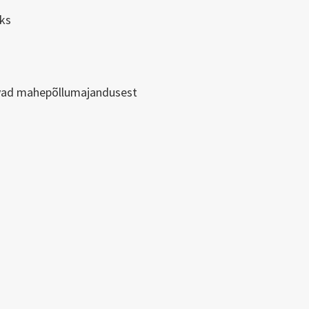
ks
vad mahepõllumajandusest