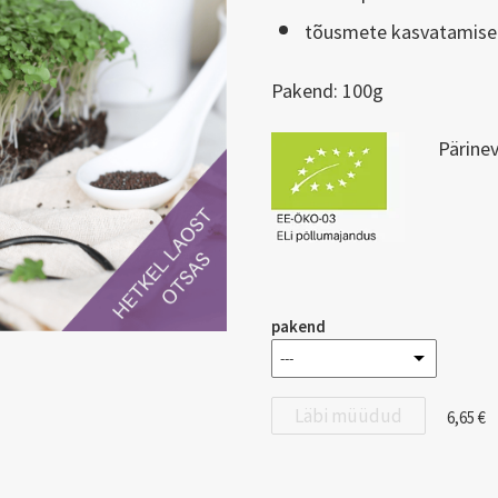
tõusmete kasvatamise
Pakend: 100g
Pärine
pakend
Läbi müüdud
6,65 €