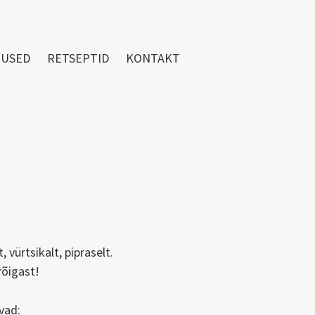
TUSED
RETSEPTID
KONTAKT
 vürtsikalt, pipraselt.
rõigast!
vad: