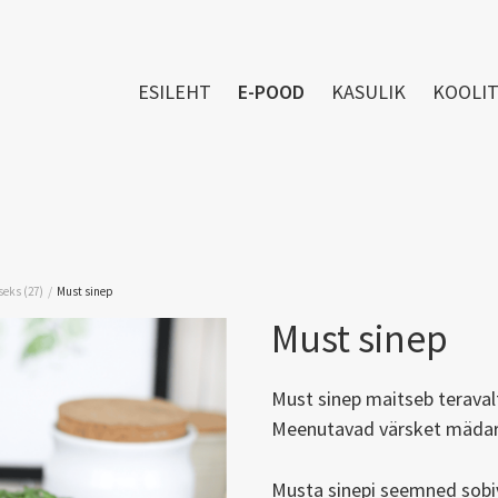
ESILEHT
E-POOD
KASULIK
KOOLI
/
eks (27)
Must sinep
Must sinep
Must sinep maitseb teravalt,
Meenutavad värsket mäda
Musta sinepi seemned sobi