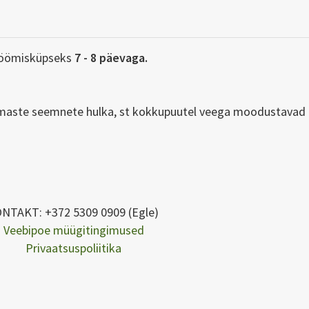
söömisküpseks
7 - 8 päevaga.
imaste seemnete hulka, st kokkupuutel veega moodustavad 
NTAKT: +372 5309 0909 (Egle)
Veebipoe müügitingimused
Privaatsuspoliitika