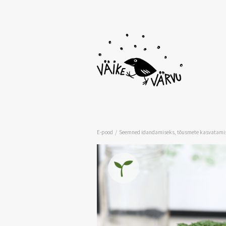
/
E-pood
Seemned idandamiseks, tõusmete kasvatamis