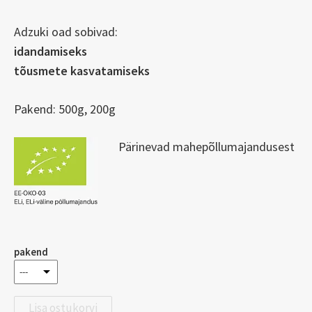
Adzuki oad sobivad:
idandamiseks
tõusmete kasvatamiseks
Pakend: 500g, 200g
Pärinevad mahepõllumajandusest
pakend
Lisa ostukorvi