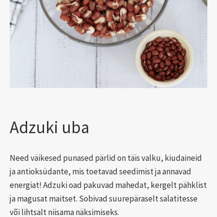
Adzuki uba
Need väikesed punased pärlid on täis valku, kiudaineid
ja antioksüdante, mis toetavad seedimist ja annavad
energiat! Adzuki oad pakuvad mahedat, kergelt pähklist
ja magusat maitset. Sobivad suurepäraselt salatitesse
või lihtsalt niisama näksimiseks.