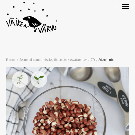
/
/
E-pood
Seemned idandamiseks, tõusmete kasvatamiseks (27)
Adzuki uba