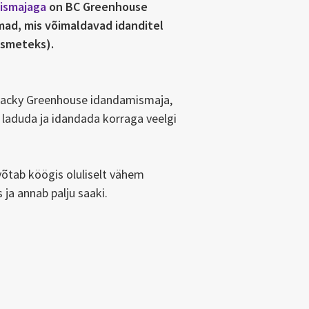
mismajaga
on BC Greenhouse
ad, mis võimaldavad idanditel
usmeteks).
nacky Greenhouse idandamismaja,
laduda ja idandada korraga veelgi
võtab köögis oluliselt vähem
 ja annab palju saaki.