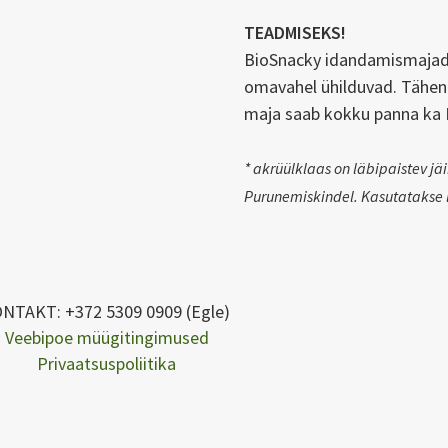
TEADMISEKS!
BioSnacky idandamismajad
omavahel ühilduvad. Tähen
maja saab kokku panna ka
* akrüülklaas on läbipaistev jä
Purunemiskindel. Kasutatakse l
NTAKT: +372 5309 0909 (Egle)
Veebipoe müügitingimused
Privaatsuspoliitika