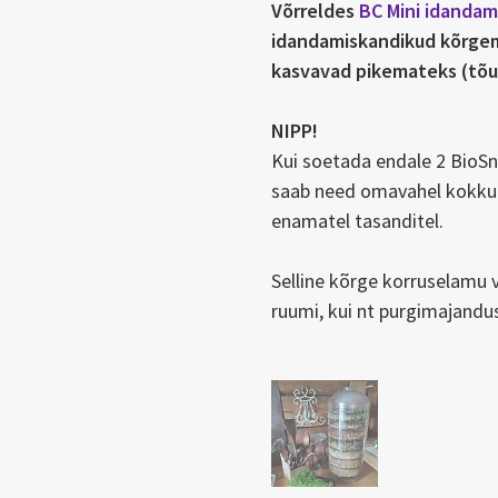
Võrreldes
BC Mini idanda
idandamiskandikud kõrgem
kasvavad pikemateks (tõ
NIPP!
Kui soetada endale 2 BioS
saab need omavahel kokku 
enamatel tasanditel.
Selline kõrge korruselamu 
ruumi, kui nt purgimajandus