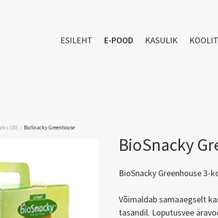
ESILEHT
E-POOD
KASULIK
KOOLI
/
eks (20)
BioSnacky Greenhouse
BioSnacky G
BioSnacky Greenhouse 3-ko
Võimaldab samaaegselt kas
tasandil. Loputusvee äravoo