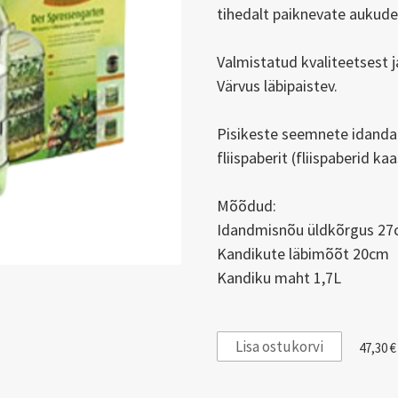
tihedalt paiknevate aukude
Valmistatud kvaliteetsest j
Värvus läbipaistev.
Pisikeste seemnete idanda
fliispaberit (fliispaberid ka
Mõõdud:
Idandmisnõu üldkõrgus 2
Kandikute läbimõõt 20cm
Kandiku maht 1,7L
Lisa ostukorvi
47,30 €