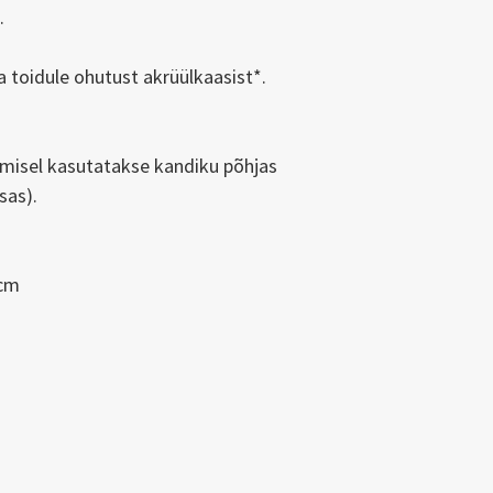
.
a toidule ohutust akrüülkaasist*.
misel kasutatakse kandiku põhjas
asas).
7cm