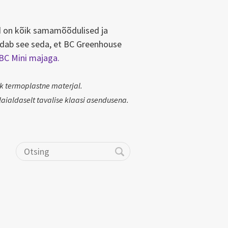
 on kõik samamõõdulised ja
dab see seda, et BC Greenhouse
BC Mini majaga.
ik termoplastne materjal.
aialdaselt tavalise klaasi asendusena.