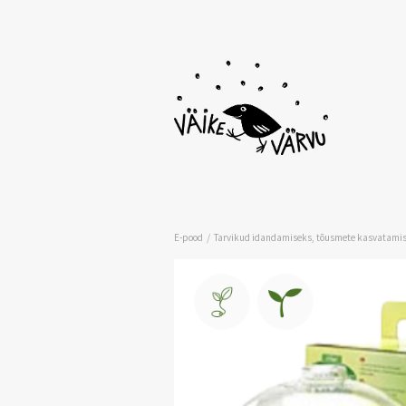
/
E-pood
Tarvikud idandamiseks, tõusmete kasvatamis