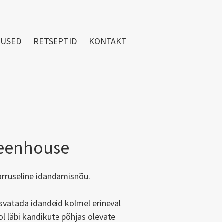
TUSED
RETSEPTID
KONTAKT
reenhouse
rruseline idandamisnõu.
vatada idandeid kolmel erineval
l läbi kandikute põhjas olevate