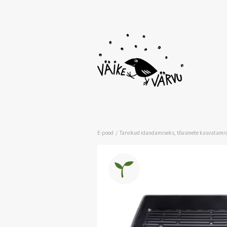
/
E-pood
Tarvikud idandamiseks, tõusmete kasvatamis