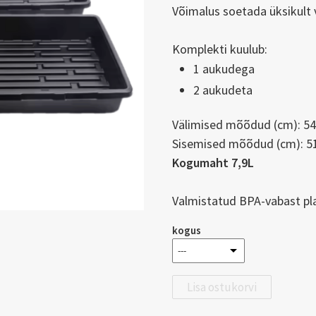
Võimalus soetada üksikult 
Komplekti kuulub:
1 aukudega
2 aukudeta
Välimised mõõdud (cm): 54 
Sisemised mõõdud (cm): 51,
Kogumaht 7,9L
Valmistatud BPA-vabast pla
kogus
Lisa ostukorvi