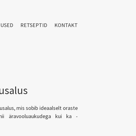
TUSED
RETSEPTID
KONTAKT
tusalus
salus, mis sobib ideaalselt oraste
nii äravooluaukudega kui ka -