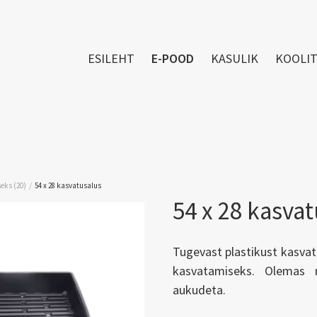
ESILEHT
E-POOD
KASULIK
KOOLI
/
eks (20)
54 x 28 kasvatusalus
54 x 28 kasva
Tugevast plastikust kasvatu
kasvatamiseks. Olemas 
aukudeta.