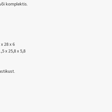
või komplektis.
x 28 x 6
5 x 25,8 x 5,8
stikust.