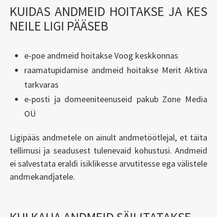
KUIDAS ANDMEID HOITAKSE JA KES
NEILE LIGI PÄÄSEB
e-poe andmeid hoitakse Voog keskkonnas
raamatupidamise andmeid hoitakse Merit Aktiva
tarkvaras
e-posti ja domeeniteenuseid pakub Zone Media
OÜ
Ligipääs andmetele on ainult andmetöötlejal, et täita
tellimusi ja seadusest tulenevaid kohustusi. Andmeid
ei salvestata eraldi isiklikesse arvutitesse ega välistele
andmekandjatele.
KUI KAUA ANDMEID SÄILITATAKSE