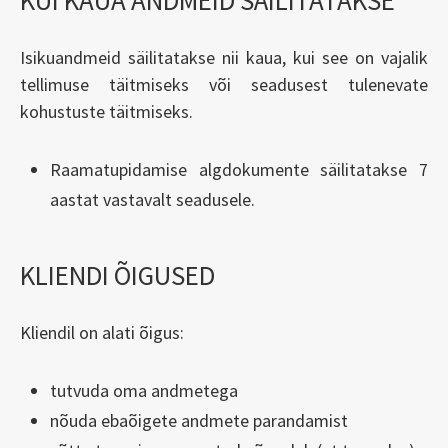
Isikuandmeid säilitatakse nii kaua, kui see on vajalik
tellimuse täitmiseks või seadusest tulenevate
kohustuste täitmiseks.
Raamatupidamise algdokumente säilitatakse 7
aastat vastavalt seadusele.
KLIENDI ÕIGUSED
Kliendil on alati õigus:
tutvuda oma andmetega
nõuda ebaõigete andmete parandamist