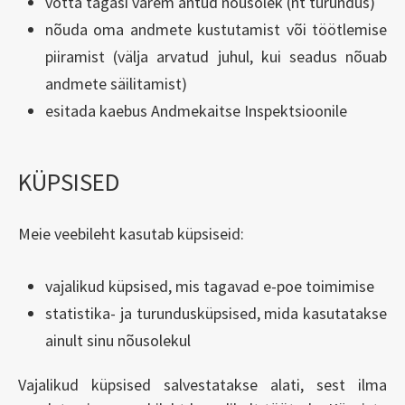
võtta tagasi varem antud nõusolek (nt turundus)
nõuda oma andmete kustutamist või töötlemise
piiramist (välja arvatud juhul, kui seadus nõuab
andmete säilitamist)
esitada kaebus Andmekaitse Inspektsioonile
KÜPSISED
Meie veebileht kasutab küpsiseid:
vajalikud küpsised, mis tagavad e-poe toimimise
statistika- ja turundusküpsised, mida kasutatakse
ainult sinu nõusolekul
Vajalikud küpsised salvestatakse alati, sest ilma