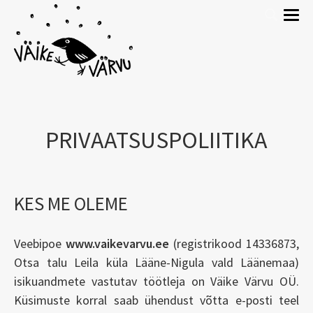
PRIVAATSUSPOLIITIKA
KES ME OLEME
Veebipoe
www.vaikevarvu.ee
(registrikood 14336873,
Otsa talu Leila küla Lääne-Nigula vald Läänemaa)
isikuandmete vastutav töötleja on Väike Värvu OÜ.
Küsimuste korral saab ühendust võtta e-posti teel