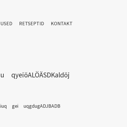
TUSED
RETSEPTID
KONTAKT
u qyeiöALÖÄSDKaldöj
uqiuq gei uqgdugADJBADB