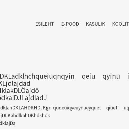
ESILEHT
E-POOD
KASULIK
KOOLI
DKLadklhchqueiuqnqyin qeiu qyinu i
KLjdlajdad
dklakDLÖajdö
ödkalDJLajdladJ
jdklahDKLAHDKHDJKgd cjuqeuiqyeuyqueyquet qiueti 
ljDLKahdlkahDKhdkhdk
dklajDa