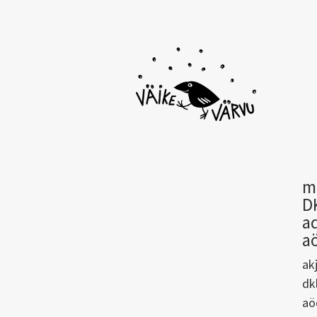
m
D
a
a
ak
dk
aö